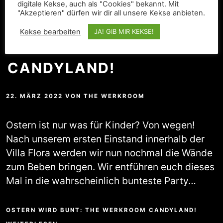
digitale Kekse, auch als "Cookies" bekannt. Mit
"Akzeptieren" dürfen wir dir all unsere Kekse anbieten.
OSTERN WIRD BUNT: THE
Kekse bearbeiten
JA! GIB MIR KEKSE!
WERKROOM
CANDYLAND!
22. MÄRZ 2022
VON
THE WERKROOM
Ostern ist nur was für Kinder? Von wegen!
Nach unserem ersten Einstand innerhalb der
Villa Flora werden wir nun nochmal die Wände
zum Beben bringen. Wir entführen euch dieses
Mal in die wahrscheinlich bunteste Party…
OSTERN WIRD BUNT: THE WERKROOM CANDYLAND!