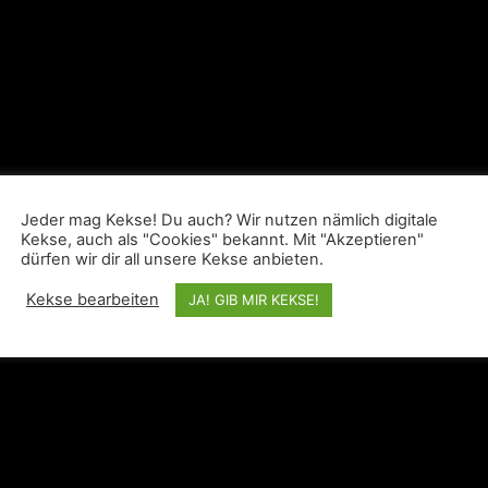
Jeder mag Kekse! Du auch? Wir nutzen nämlich digitale
Kekse, auch als "Cookies" bekannt. Mit "Akzeptieren"
dürfen wir dir all unsere Kekse anbieten.
Kekse bearbeiten
JA! GIB MIR KEKSE!