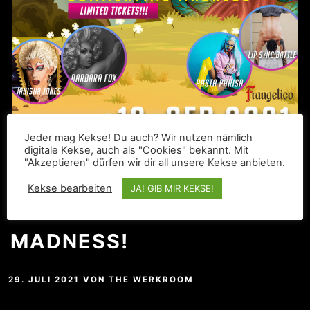
Jeder mag Kekse! Du auch? Wir nutzen nämlich
digitale Kekse, auch als "Cookies" bekannt. Mit
"Akzeptieren" dürfen wir dir all unsere Kekse anbieten.
Kekse bearbeiten
JA! GIB MIR KEKSE!
IT’S SUMMERTIME
MADNESS!
29. JULI 2021
VON
THE WERKROOM