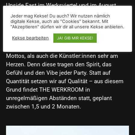
Upside East im Werksviertel und im August
2022 im Rahmen der European Championships
Jeder mag Kekse! Du auch? Wir nutzen nämlich
#Munich2022 im MINI Pavillon direkt am
digitale Kekse, auch als "Cookies" bekannt. Mit
"Akzeptieren" dürfen wir dir all unsere Kekse anbieten.
Stachus.
Kekse bearbeiten
JA! GIB MIR KEKSE!
Anders als andere Partys liegen uns sowohl
Mottos, als auch die Künstler:innen sehr am
Herzen. Denn diese tragen den Spirit, das
Gefühl und den Vibe jeder Party. Statt auf
Quantität setzen wir auf Qualität – aus diesem
Grund findet THE WERKROOM in
unregelmäßigen Abständen statt, geplant
zwischen 1,5 und 2 Monaten.