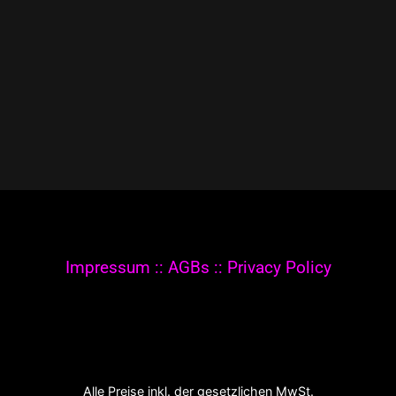
© 2020-2021 The Werkroom Events. All rights
reserved.
Impressum
::
AGBs
::
Privacy Policy
Alle Preise inkl. der gesetzlichen MwSt.