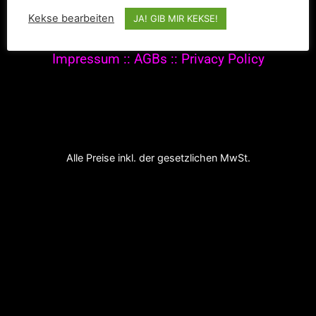
© 2020-2021 The Werkroom Events. All rights
Kekse bearbeiten
JA! GIB MIR KEKSE!
reserved.
Impressum
::
AGBs
::
Privacy Policy
Alle Preise inkl. der gesetzlichen MwSt.