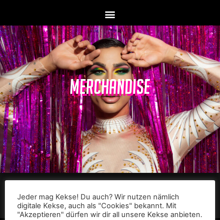
MERCHANDISE
Jeder mag Kekse! Du auch? Wir nutzen nämlich
digitale Kekse, auch als "Cookies" bekannt. Mit
"Akzeptieren" dürfen wir dir all unsere Kekse anbieten.