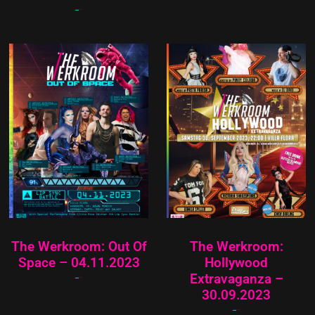
20,00
€
18,00
€
The Werkroom: Out Of
The Werkroom:
Space – 04.11.2023
Hollywood
Extravaganza –
15,00
€
12,00
€
30.09.2023
15,00
€
12,00
€