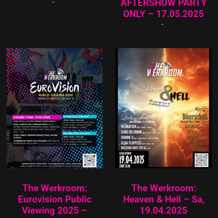
AFTERSHOW PARTY
23,00
€
20,00
€
ONLY – 17.05.2025
15,00
€
12,00
€
The Werkroom:
The Werkroom:
Eurovision Public
Heaven & Hell – Sa,
Viewing 2025 –
19.04.2025