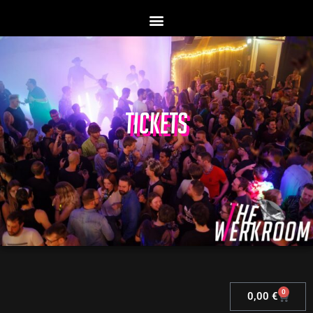
TICKETS
0
0,00
€