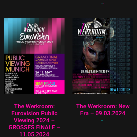
15,00
€
12,00
€
The Werkroom:
The Werkroom: New
Eurovision Public
Era – 09.03.2024
Viewing 2024 –
15,00
€
12,00
€
GROSSES FINALE –
11.05.2024