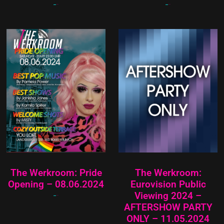
15,00
€
12,00
€
18,00
€
15,00
€
The Werkroom: Pride
The Werkroom:
Opening – 08.06.2024
Eurovision Public
Viewing 2024 –
15,00
€
12,00
€
AFTERSHOW PARTY
ONLY – 11.05.2024