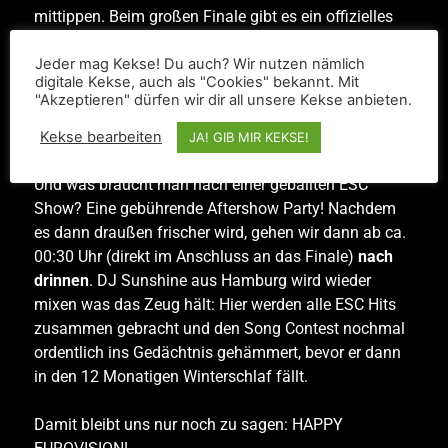
mittippen. Beim großen Finale gibt es ein offizielles
ESC 2024 Fanset sowie eine Flasche Prosecco – für
Jeder mag Kekse! Du auch? Wir nutzen nämlich
die Halbfinals gibt es für die Gewinner:innen jeweils
digitale Kekse, auch als "Cookies" bekannt. Mit
eine Flasche Prosecco und zwei Freikarten für das
"Akzeptieren" dürfen wir dir all unsere Kekse anbieten.
große Finale. Einmal für die Leute vor Ort, einmal für
die Onlinetipper.
Kekse bearbeiten
JA! GIB MIR KEKSE!
Und was braucht man nach einer geballten ESC
Show? Eine gebührende Aftershow Party! Nachdem
es dann draußen frischer wird, gehen wir dann ab ca.
00:30 Uhr (direkt im Anschluss an das Finale)
nach
drinnen
. DJ Sunshine aus Hamburg wird wieder
mixen was das Zeug hält: Hier werden alle ESC Hits
zusammen gebracht und den Song Contest nochmal
ordentlich ins Gedächtnis gehämmert, bevor er dann
in den 12 Monatigen Winterschlaf fällt.
Damit bleibt uns nur noch zu sagen: HAPPY