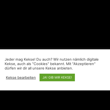
Jeder mag Kekse! Du auch? Wir nutzen nämlich digitale
Kekse, auch als "Cookies" bekannt. Mit "Akzeptieren"
dürfen wir dir all unsere Kekse anbieten.
Kekse bearbeiten
JA! GIB MIR KEKSE!