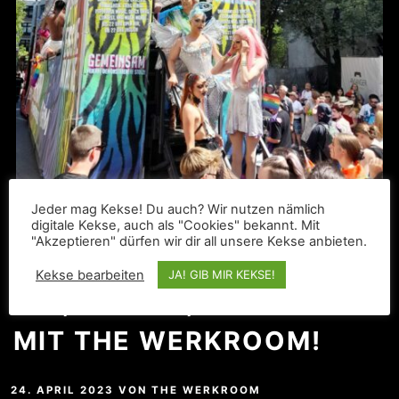
Jeder mag Kekse! Du auch? Wir nutzen nämlich
digitale Kekse, auch als "Cookies" bekannt. Mit
"Akzeptieren" dürfen wir dir all unsere Kekse anbieten.
Kekse bearbeiten
JA! GIB MIR KEKSE!
BIG, BIGGER, CSD 2023
MIT THE WERKROOM!
24. APRIL 2023
VON
THE WERKROOM