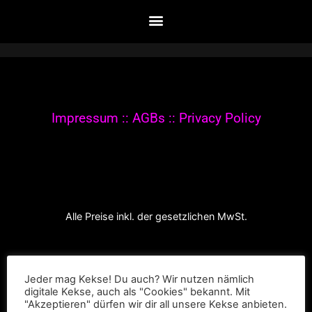
© 2020-2021 The Werkroom Events. All rights
reserved.
Impressum
::
AGBs
::
Privacy Policy
Alle Preise inkl. der gesetzlichen MwSt.
Jeder mag Kekse! Du auch? Wir nutzen nämlich
digitale Kekse, auch als "Cookies" bekannt. Mit
"Akzeptieren" dürfen wir dir all unsere Kekse anbieten.