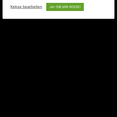
Kekse bearbeiten
JA! GIB MIR KEKSE!