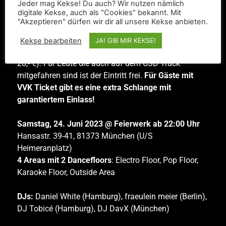
Outdoor Area gemütlich, trink ‘nen Schluck und stärke
Jeder mag Kekse! Du auch? Wir nutzen nämlich
digitale Kekse, auch als "Cookies" bekannt. Mit
dich mit nem leckeren Snack aus unserem Foodtruck!
"Akzeptieren" dürfen wir dir all unsere Kekse anbieten.
Für alles wird gesorgt sein, Langeweile auf gar keinen
Fall! Tickets gibt es auf
the-werkroom.com
für 18,- €
Kekse bearbeiten
JA! GIB MIR KEKSE!
(Abendkasse und Stand auf dem CSD Straßenfest für
20,- €). Für Leute die auch auf dem CSD Truck
mitgefahren sind ist der Eintritt frei.
Für Gäste mit
VVK Ticket gibt es eine extra Schlange mit
garantiertem Einlass!
Samstag, 24. Juni 2023 @ Feierwerk ab 22:00 Uhr
Hansastr. 39-41, 81373 München (U/S
Heimeranplatz)
4 Areas mit 2 Dancefloors
: Electro Floor, Pop Floor,
Karaoke Floor, Outside Area
DJs:
Daniel White (Hamburg), fraeulein meier (Berlin),
DJ Tobicé (Hamburg), DJ DavX (München)