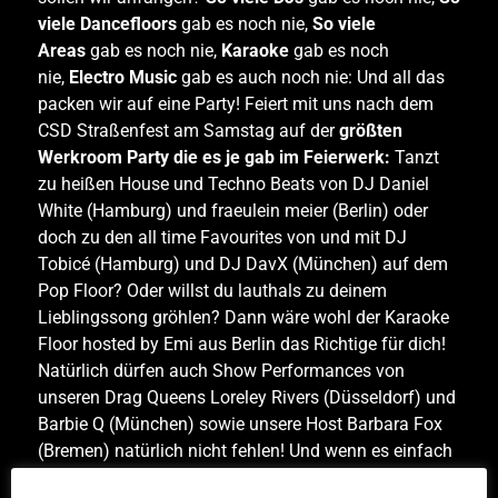
viele Dancefloors
gab es noch nie,
So viele
Areas
gab es noch nie,
Karaoke
gab es noch
nie,
Electro Music
gab es auch noch nie: Und all das
packen wir auf eine Party! Feiert mit uns nach dem
CSD Straßenfest am Samstag auf der
größten
Werkroom Party die es je gab im Feierwerk:
Tanzt
zu heißen House und Techno Beats von DJ Daniel
White (Hamburg) und fraeulein meier (Berlin) oder
doch zu den all time Favourites von und mit DJ
Tobicé (Hamburg) und DJ DavX (München) auf dem
Pop Floor? Oder willst du lauthals zu deinem
Lieblingssong gröhlen? Dann wäre wohl der Karaoke
Floor hosted by Emi aus Berlin das Richtige für dich!
Natürlich dürfen auch Show Performances von
unseren Drag Queens Loreley Rivers (Düsseldorf) und
Barbie Q (München) sowie unsere Host Barbara Fox
(Bremen) natürlich nicht fehlen! Und wenn es einfach
heiß genug ist: Keine Sorge, mach es dir in unserer