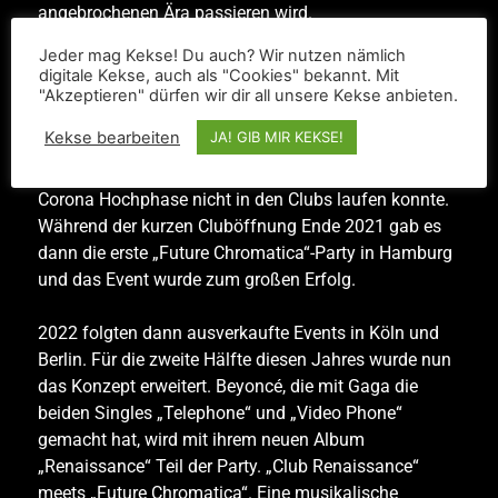
angebrochenen Ära passieren wird.
Jeder mag Kekse! Du auch? Wir nutzen nämlich
Was damals als gescheiterte Ära abgetan wurde,
digitale Kekse, auch als "Cookies" bekannt. Mit
entwickelte sich über die Zeit zu einem Sinnbild.
"Akzeptieren" dürfen wir dir all unsere Kekse anbieten.
Somit kam Berry, der Mann hinter Hollywood Tramp,
Kekse bearbeiten
JA! GIB MIR KEKSE!
auch die Idee, eine Party zu machen, bei der wir diese
beiden Alben feiern und all die Musik, die während der
Corona Hochphase nicht in den Clubs laufen konnte.
Während der kurzen Cluböffnung Ende 2021 gab es
dann die erste „Future Chromatica“-Party in Hamburg
und das Event wurde zum großen Erfolg.
2022 folgten dann ausverkaufte Events in Köln und
Berlin. Für die zweite Hälfte diesen Jahres wurde nun
das Konzept erweitert. Beyoncé, die mit Gaga die
beiden Singles „Telephone“ und „Video Phone“
gemacht hat, wird mit ihrem neuen Album
„Renaissance“ Teil der Party. „Club Renaissance“
meets „Future Chromatica“. Eine musikalische