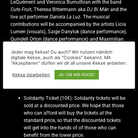
LeQuément and Veronica Burnuthian with the band
Cute Frui
t, Theresa Bittermann aka
DJ Bi Män
and the
live act performer
Daniela La Luz
. The musical
contributions will be accompanied by the artists Licia
Lumen (visuals), Saige Danyluk (dance performance),
Quindell Orton (dance performance) and Maximilian
Gutmair (art performance). This time the moderator
Jeder mag Kekse! Du auch? Wir nutzen nämlich
will be Drag King Smooth Operator.
digitale Kekse, auch als "Cookies" bekannt. Mit
"Akzeptieren" dürfen wir dir all unsere Kekse anbieten.
To give every person a chance to be part of the
Kekse bearbeiten
JA! GIB MIR KEKSE!
concert evening, we have come up with a multi-level
ticket model:
Solidarity Ticket (10€): Solidarity tickets will be
sold at a discounted price. We hope that those
who can afford will buy the tickets at the
standard price, so that the discounted tickets
will get into the hands of of those who can
benefit from the lower price.