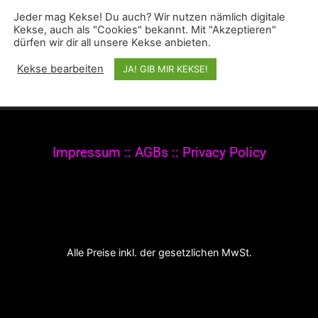
Jeder mag Kekse! Du auch? Wir nutzen nämlich digitale
Kekse, auch als "Cookies" bekannt. Mit "Akzeptieren"
dürfen wir dir all unsere Kekse anbieten.
Kekse bearbeiten
JA! GIB MIR KEKSE!
 2020-2021 The Werkroom Events. All rights reserve
Impressum
::
AGBs
::
Privacy Policy
Alle Preise inkl. der gesetzlichen MwSt.