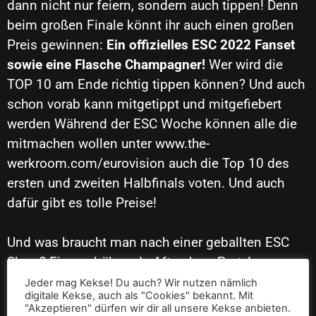
dann nicht nur feiern, sondern auch tippen! Denn
beim großen Finale könnt ihr auch einen großen
Preis gewinnen:
Ein offizielles ESC 2022 Fanset
sowie eine Flasche Champagner!
Wer wird die
TOP 10 am Ende richtig tippen können? Und auch
schon vorab kann mitgetippt und mitgefiebert
werden Während der ESC Woche können alle die
mitmachen wollen unter
www.the-
werkroom.com/eurovision
auch die Top 10 des
ersten und zweiten Halbfinals voten. Und auch
dafür gibt es tolle Preise!
Und was braucht man nach einer geballten ESC
Show? Eine gebührende Aftershow Party!
Nachdem es dann draußen frischer wird, gehen
Jeder mag Kekse! Du auch? Wir nutzen nämlich
digitale Kekse, auch als "Cookies" bekannt. Mit
wir dann ab 00:30 Uhr (direkt im Anschluss an das
"Akzeptieren" dürfen wir dir all unsere Kekse anbieten.