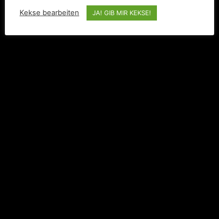
Kekse bearbeiten
JA! GIB MIR KEKSE!