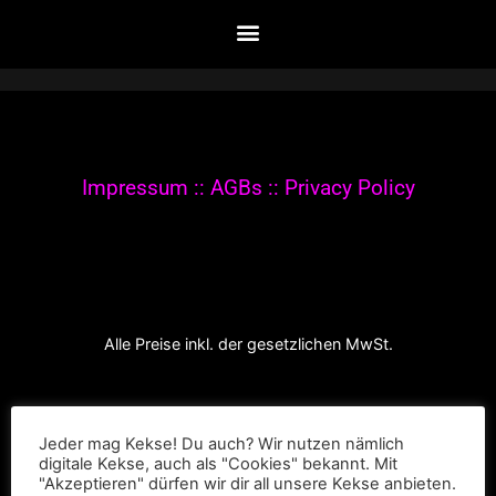
© 2020-2021 The Werkroom Events. All rights
reserved.
Impressum
::
AGBs
::
Privacy Policy
Alle Preise inkl. der gesetzlichen MwSt.
Jeder mag Kekse! Du auch? Wir nutzen nämlich
digitale Kekse, auch als "Cookies" bekannt. Mit
"Akzeptieren" dürfen wir dir all unsere Kekse anbieten.